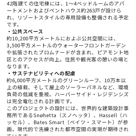
42階建ての住宅棟には、1～4ベッドルームのアパ
ートメントおよびペントハウス約263戸が設けら
れ、リゾートスタイルの専用設備も整備される予定
です。
・公共スペース
約10,200平方メートルにおよぶ公共空間には、
3,500平方メートルのウォーターフロントガーデン
や拡張されたプロムナードが含まれ、ピアモント地
区とのアクセスが向上。住民や観光客の憩いの場と
なります。
・サステナビリティへの配慮
約6,000平方メートルのグリーンルーフ、10万本以
上の植栽、そして屋上のソーラーパネルなど、環境
負荷の低減を重視。ハーバーサイド・レジデンシズ
は完全電化される計画です。
このプロジェクトの設計には、世界的な建築設計事
務所であるSnøhetta（スノヘッタ）、Hassell（ハ
ッセル）、Bates Smart（ベイツ・スマート）が参
画。現代的で洗練された都市空間の実現が期待され
ています。