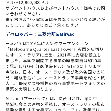
ドル～12,900,000ドル
サブペントハウスおよびペントハウス：価格はお問
い合わせください
※価格および空室状況は予告なく変更となる場合が
あります。あらかじめご了承ください。
デベロッパー：三菱地所&Mirvac
三菱地所は2016年に大型タワーマンション
「Melbourne Quarter East Tower」参画を皮切り
にオーストラリアに進出、2021年に支店を設立し
ました。本国で展開する事業の総事業費は約10年
で累計1.7兆円（180億豪ドル）※1※2に上ります。
今後も、日本、オーストラリア及び海外各国での知
見・経験を活かし、オーストラリア事業を深化・拡
大し、優良かつ多様性のある事業ポートフォリオの
構築を実現して参ります。
Mirvac（マーバック）は、持続可能性、革新性、
地域社会との連携を重視し、オーストラリアの都市
開発を牽引する大手デベロッパーです。近年では、