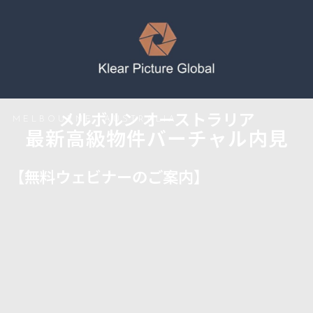
メルボルン オーストラリア
MELBOURNE, AUSTRALIA
最新高級物件バーチャル内見
【無料ウェビナーのご案内】